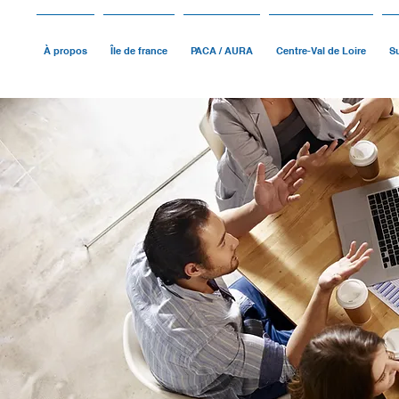
À propos
Île de france
PACA / AURA
Centre-Val de Loire
Su