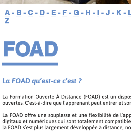
A
-
B
-
C
-
D
-
E
-
F
-
G
- H -
I
- J - K -
Z
FOAD
La FOAD qu’est-ce c’est ?
La Formation Ouverte À Distance (FOAD) est un disposi
ouvertes. C’est-à-dire que l’apprenant peut entrer et s
La FOAD offre une souplesse et une flexibilité de l’ap
digitaux et numériques qui sont totalement compatibl
la FOAD s’est plus largement développée à distance, no