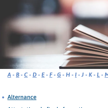
A
-
B
-
C
-
D
-
E
-
F
-
G
- H -
I
- J - K -
L
-
Alternance