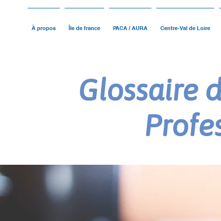
À propos
Île de france
PACA / AURA
Centre-Val de Loire
Glossaire 
Profe