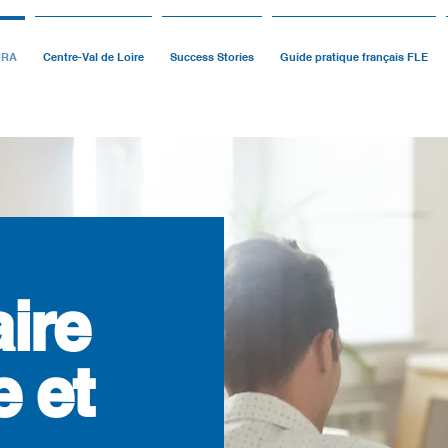
URA
Centre-Val de Loire
Success Stories
Guide pratique français FLE
ire
 et