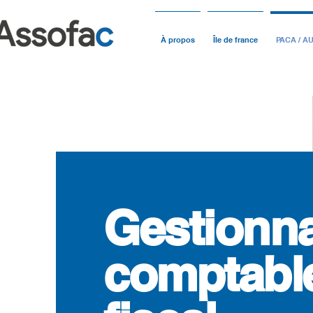
À propos
Île de france
PACA / A
Gestionna
comptable