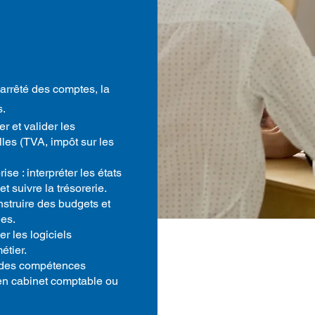
’arrêté des comptes, la
s.
er et valider les
lles (TVA, impôt sur les
se : interpréter les états
t suivre la trésorerie.
nstruire des budgets et
ées.
er les logiciels
étier.
r des compétences
 en cabinet comptable ou