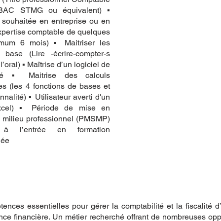
, BAC STMG ou équivalent) ▪
 souhaitée en entreprise ou en
xpertise comptable de quelques
mum 6 mois) ▪ Maitriser les
 base (Lire -écrire-compter-s
l’oral) ▪ Maîtrise d’un logiciel de
ité ▪ Maitrise des calculs
es (les 4 fonctions de bases et
nnalité) ▪ Utilisateur averti d'un
Excel) ▪ Période de mise en
n milieu professionnel (PMSMP)
e à l’entrée en formation
dée
tences essentielles pour gérer la comptabilité et la fiscalité 
nce financière. Un métier recherché offrant de nombreuses opp