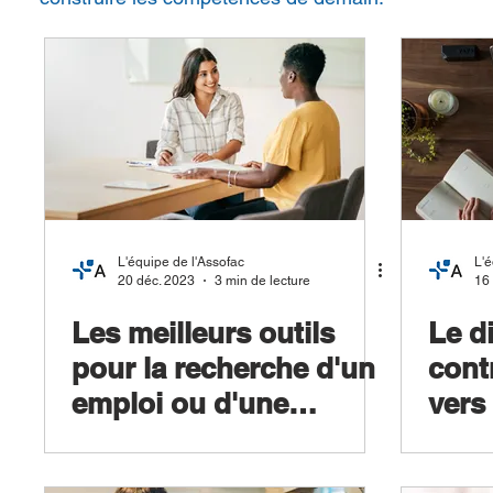
L'équipe de l'Assofac
L'é
20 déc. 2023
3 min de lecture
16 
Les meilleurs outils
Le d
pour la recherche d'un
cont
emploi ou d'une
vers 
alternance : les
l'ép
conseils d'Assofac.
prof