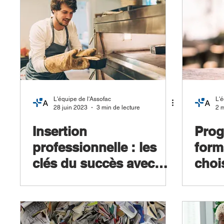
L'équipe de l'Assofac
L'é
28 juin 2023
3 min de lecture
2 
Insertion
Pro
professionnelle : les
form
clés du succès avec
choi
ASSOFAC
vous