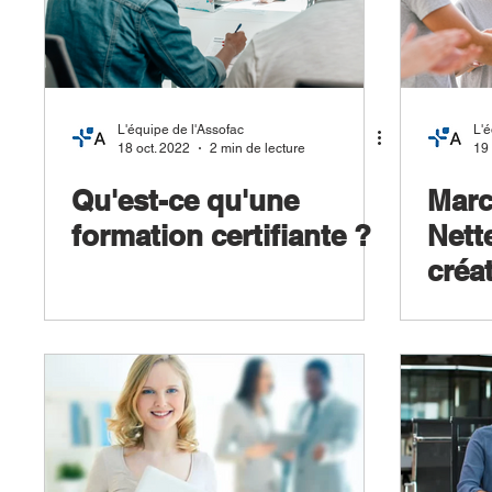
L'équipe de l'Assofac
L'é
18 oct. 2022
2 min de lecture
19
Qu'est-ce qu'une
Marc
formation certifiante ?
Nett
créa