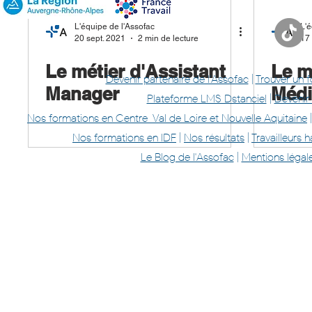
L'équipe de l'Assofac
L'é
20 sept. 2021
2 min de lecture
17 
Le métier d'Assistant
Le m
Devenir partenaire de l'Assofac
|
Trouver un 
Manager
Médi
Plateforme LMS Dstanciel
|
Devenir
Nos formations en Centre-Val de Loire et Nouvelle Aquitaine
Nos formations en IDF
|
Nos résultats
|
Travailleurs
Le Blog de l'Assofac
|
Mentions légal