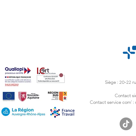
Siège : 20-22 
À la découverte des médias
Anglais à v
avec nos apprenants à
professionne
Tours !
témoignage
Contact si
Bouchra
Contact service com' :