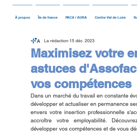
À propos
Île de france
PACA / AURA
Centre-Val de Loire
Su
La rédaction
15 déc. 2023
Maximisez votre em
astuces d'Assofac
vos compétences
Dans un marché du travail en constante évol
développer et actualiser en permanence s
envers votre insertion professionnelle s'
accroître votre employabilité. Découvr
développer vos compétences et de vous dém