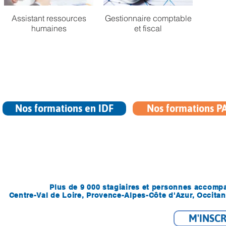
Assistant ressources
Gestionnaire comptable
humaines
et fiscal
Nos formations en IDF
Nos formations 
Plus de 9 000 stagiaires et personnes accompa
Centre-Val de Loire, Provence-Alpes-Côte d'Azur, Occita
M'INSC