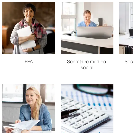
FPA
Secrétaire médico-
Secr
social