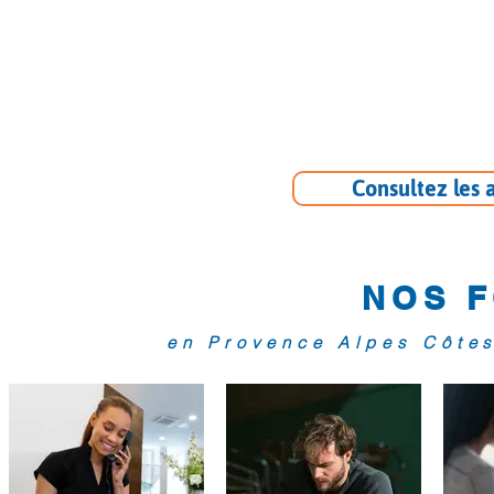
du
Social
Consultez les 
NOS 
en Provence Alpes Côte