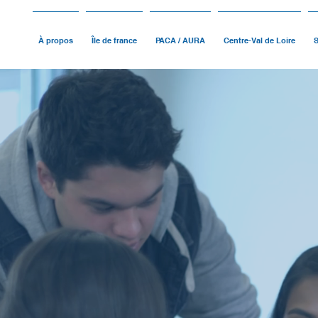
À propos
Île de france
PACA / AURA
Centre-Val de Loire
S