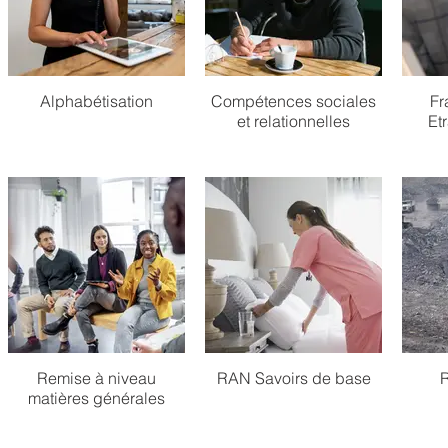
Alphabétisation
Compétences sociales
Fr
et relationnelles
Et
Remise à niveau
RAN Savoirs de base
R
matières générales