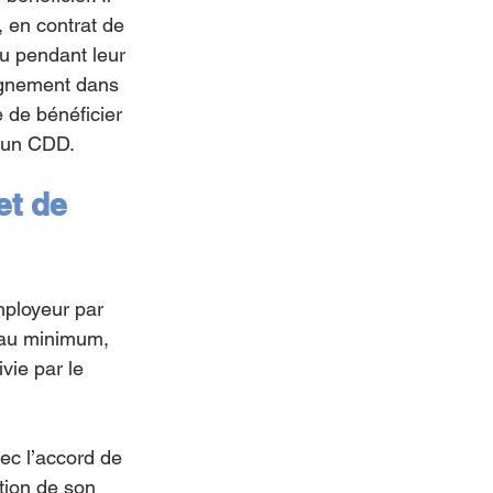
 en contrat de 
u pendant leur 
pagnement dans 
e de bénéficier 
d’un CDD.
t de 
mployeur par 
s au minimum, 
vie par le 
vec l’accord de 
tion de son 