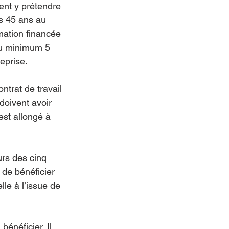
ent y prétendre 
s 45 ans au 
ation financée 
au minimum 5 
eprise.
ontrat de travail 
doivent avoir 
st allongé à 
rs des cinq 
 de bénéficier 
lle à l’issue de 
énéficier. Il 