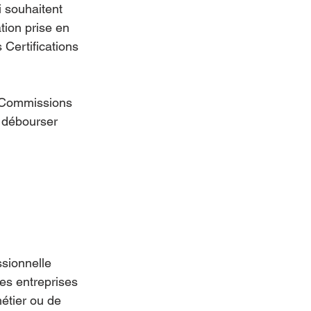
i souhaitent 
tion prise en 
 Certifications 
s Commissions 
à débourser 
ssionnelle 
es entreprises 
étier ou de 