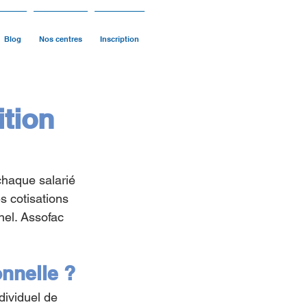
Blog
Nos centres
Inscription
ition
chaque salarié 
s cotisations 
nel. Assofac 
onnelle ?
dividuel de 