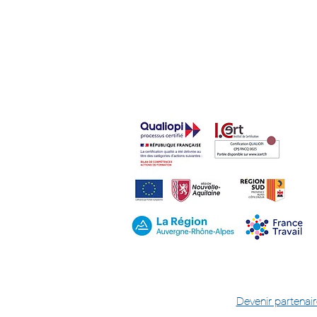
À la découverte des médias
avec nos apprenants à
Tours !
Devenir partenair