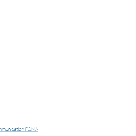
re en lumière ceux qui
la différence : merci à
formateurs !
mmunication FCMA