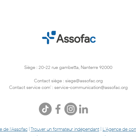
Siège : 20-22 rue gambetta, Nanterre 92000
Success Story "Avec
Mett
Assofac (et le parcours
font 
entrée dans l’emploi), j'ai
nos 
Contact siège :
siege@assofac.org
réussi à avoir plus
Contact service com' :
service-communication@assofac.org
confiance en moi."
e de l'Assofac
|
Trouver un formateur indépendant
|
L'Agence de co