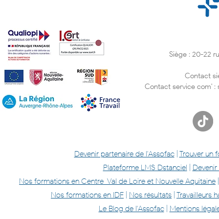
Siège : 20-22 
À la découverte des médias
Success St
avec nos apprenants à
Assofac (et
Tours !
entrée dans 
Contact si
réussi à av
Contact service com' :
confiance e
Devenir partenaire de l'Assofac
|
Trouver un 
Plateforme LMS Dstanciel
|
Devenir
Nos formations en Centre-Val de Loire et Nouvelle Aquitaine
Nos formations en IDF
|
Nos résultats
|
Travailleurs
Le Blog de l'Assofac
|
Mentions légal