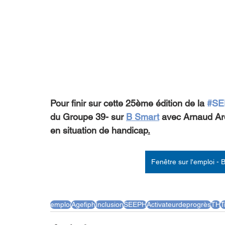
Pour finir sur cette 25ème édition de la 
#SE
du Groupe 39- sur 
B Smart
 avec Arnaud Ard
en situation de handicap
.
Fenêtre sur l'emploi -
emploi
Agefiph
Inclusion
SEEPH
Activateurdeprogrès
TH
T