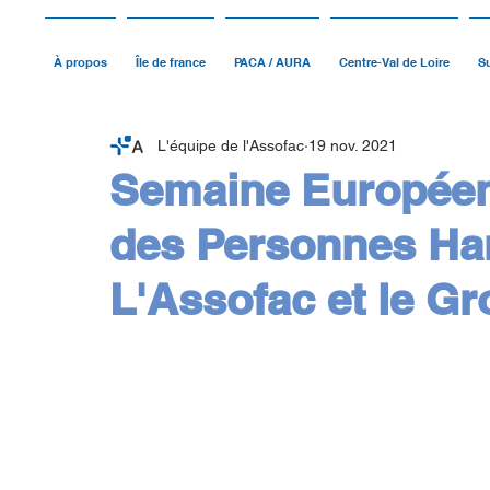
À propos
Île de france
PACA / AURA
Centre-Val de Loire
Su
L'équipe de l'Assofac
19 nov. 2021
Semaine Européen
des Personnes Ha
L'Assofac et le G