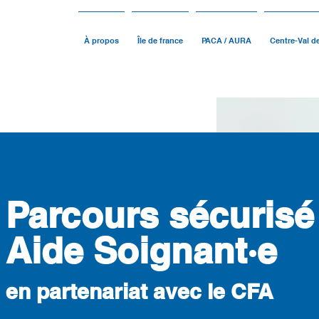
À propos
Île de france
PACA / AURA
Centre-Val d
Parcours sécurisé
Aide Soignant·e
en partenariat avec le CFA