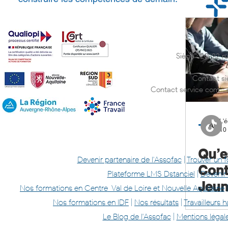
Siège : 20-22 
Contact si
Contact service com' :
L'é
10 
Qu’e
Devenir partenaire de l'Assofac
|
Trouver un 
Cont
Plateforme LMS Dstanciel
|
Devenir
Jeun
Nos formations en Centre-Val de Loire et Nouvelle Aquitaine
Nos formations en IDF
|
Nos résultats
|
Travailleurs
Le Blog de l'Assofac
|
Mentions légal