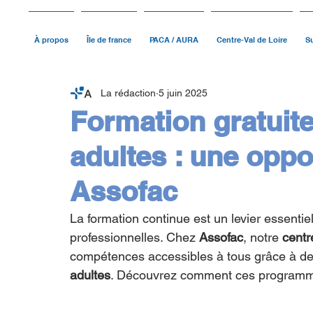
À propos
Île de france
PACA / AURA
Centre-Val de Loire
Su
La rédaction
5 juin 2025
Formation gratuit
adultes : une oppo
Assofac
La formation continue est un levier essenti
professionnelles. Chez 
Assofac
, notre 
centr
compétences accessibles à tous grâce à de
adultes
. Découvrez comment ces programmes