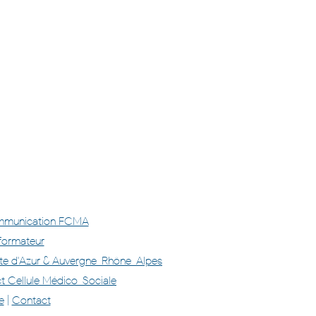
mmunication FCMA
formateur
te d'Azur & Auvergne-Rhône-Alpes
t Cellule Médico-Sociale
e
|
Contact