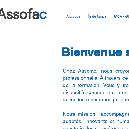
À propos
Île de france
PACA / A
Bienvenue s
Chez Assofac, nous croyons
professionnelle. À travers c
de la formation. Vous y tr
dispositifs comme le contra
aussi des ressources pour m
Notre mission : accompagne
adaptés, innovants et huma
construire les compétences 