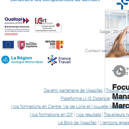
Siège : 20-22 
Contact si
Contact service com' :
L'é
22
Focu
Devenir partenaire de l'Assofac
|
Trouver un 
Mana
Plateforme LMS Dstanciel
|
Devenir
Marc
Nos formations en Centre-Val de Loire et Nouvelle Aquitaine
atou
Nos formations en IDF
|
Nos résultats
|
Travailleurs
en 
Le Blog de l'Assofac
|
Mentions légal