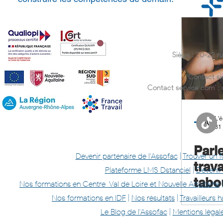
Siège : 20-22 
Contact si
Contact service com' :
L'é
31 
Parl
Devenir partenaire de l'Assofac
|
Trouver un 
trava
Plateforme LMS Dstanciel
|
Devenir
tabo
Nos formations en Centre-Val de Loire et Nouvelle Aquitaine
l'ins
Nos formations en IDF
|
Nos résultats
|
Travailleurs
prof
Le Blog de l'Assofac
|
Mentions légal