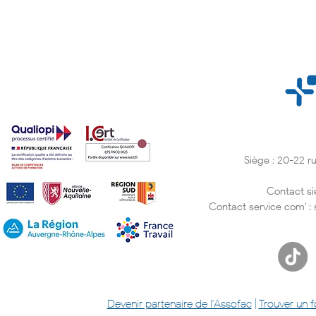
Siège : 20-22 
Tendances Formation 2026 :
Comment fi
les 9 principaux défis à
plan de for
connaître
Contact si
Contact service com' :
Devenir partenaire de l'Assofac
|
Trouver un 